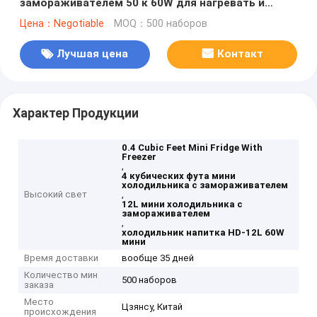
замораживателем 50 к 60W для нагревать и
охлаждать
Цена：Negotiable
MOQ：500 наборов
Лучшая цена
Контакт
Характер Продукции
0.4 Cubic Feet Mini Fridge With
Freezer
,
4 кубических фута мини
холодильника с замораживателем
Высокий свет
,
12L мини холодильника с
замораживателем
,
холодильник напитка HD-12L 60W
мини
Время доставки
вообще 35 дней
Количество мин
500 наборов
заказа
Место
Цзянсу, Китай
происхождения