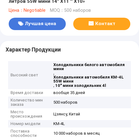
литров 55W мини 14" X11 '' X10»
Цена：Negotiable
MOQ：500 наборов
Лучшая цена
Контакт
Характер Продукции
Холодильники белого автомобиля
мини
,
Высокий свет
Холодильники автомобиля KM-4L
55W мини
,
10" мини холодильник 4l
Время доставки
вообще 35 дней
Количество мин
500 наборов
заказа
Место
Цзянсу, Китай
происхождения
Номер модели
KM-4L
Поставка
10 000 наборов в месяц
способности