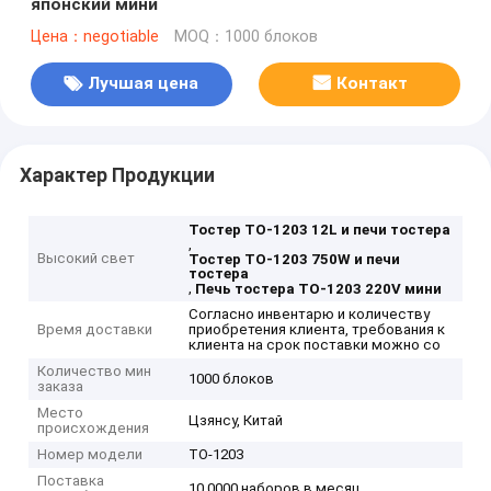
японский мини
Цена：negotiable
MOQ：1000 блоков
Лучшая цена
Контакт
Характер Продукции
Тостер TO-1203 12L и печи тостера
,
Высокий свет
Тостер TO-1203 750W и печи
тостера
,
Печь тостера TO-1203 220V мини
Согласно инвентарю и количеству
Время доставки
приобретения клиента, требования к
клиента на срок поставки можно со
Количество мин
1000 блоков
заказа
Место
Цзянсу, Китай
происхождения
Номер модели
TO-1203
Поставка
10,0000 наборов в месяц