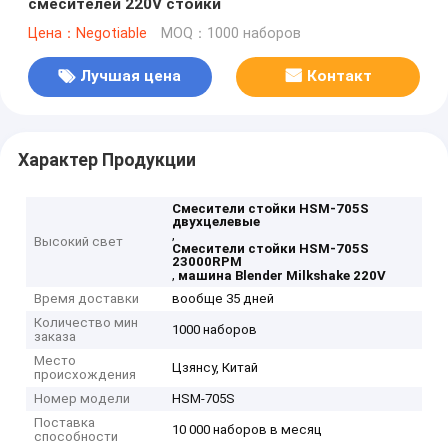
смесителей 220V стойки
Цена：Negotiable
MOQ：1000 наборов
Лучшая цена
Контакт
Характер Продукции
Смесители стойки HSM-705S
двухцелевые
,
Высокий свет
Смесители стойки HSM-705S
23000RPM
,
машина Blender Milkshake 220V
Время доставки
вообще 35 дней
Количество мин
1000 наборов
заказа
Место
Цзянсу, Китай
происхождения
Номер модели
HSM-705S
Поставка
10 000 наборов в месяц
способности