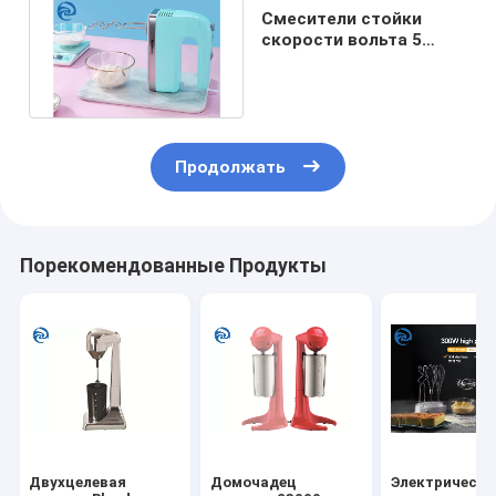
Смесители стойки
скорости вольта 5
N39D 220 Handheld
побили яйца
Продолжать
Порекомендованные Продукты
Двухцелевая
Домочадец
Электрически