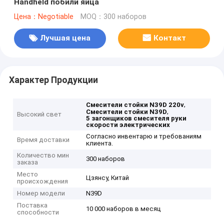
Handheld побили яйца
Цена：Negotiable
MOQ：300 наборов
Лучшая цена
Контакт
Характер Продукции
,
Смесители стойки N39D 220v
,
Смесители стойки N39D
Высокий свет
5 загонщиков смесителя руки
скорости электрических
Согласно инвентарю и требованиям
Время доставки
клиента.
Количество мин
300 наборов
заказа
Место
Цзянсу, Китай
происхождения
Номер модели
N39D
Поставка
10 000 наборов в месяц
способности