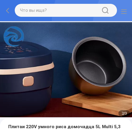
2
/
3
Плитаи 220V умного риса домочадца 5L Multi 5,3