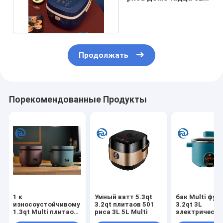
Multi 5,3 кварты
Продолжать
Порекомендованные Продукты
1 к
Умный ватт 5.3qt
бак Multi фун
износоустойчивому
3.2qt плитаов 501
3.2qt 3L
1.3qt Multi плитаов
риса 3L 5L Multi
электрически
2 человек мини
горячий 600 в