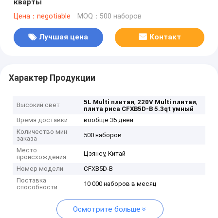
кварты
Цена：negotiable
MOQ：500 наборов
Лучшая цена
Контакт
Характер Продукции
,
,
5L Multi плитаи
220V Multi плитаи
Высокий свет
плита риса CFXB5D-B 5.3qt умный
Время доставки
вообще 35 дней
Количество мин
500 наборов
заказа
Место
Цзянсу, Китай
происхождения
Номер модели
CFXB5D-B
Поставка
10 000 наборов в месяц
способности
Осмотрите больше