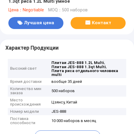
1.3qt риса 1.2L Multi умное
Цена：Negotiable
MOQ：500 наборов
Лучшая цена
Контакт
Характер Продукции
,
Плитаи JES-888 1.2L Multi
,
Плитаи JES-888 1.3qt Multi
Высокий свет
Плита риса отдельного человека
multi
Время доставки
вообще 35 дней
Количество мин
500 наборов
заказа
Место
Цзянсу, Китай
происхождения
Номер модели
JES-888
Поставка
10 000 наборов в месяц
способности