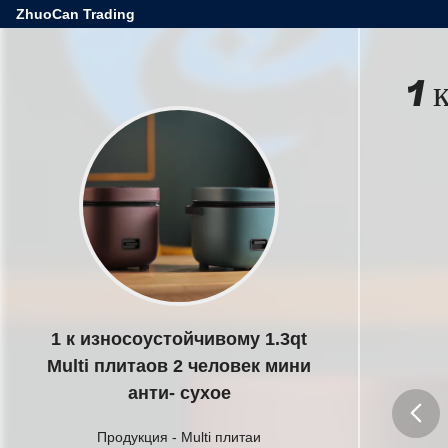
ZhuoCan Trading
1 
1 к износоустойчивому 1.3qt
Multi плитаов 2 человек мини
анти- сухое
Продукция
-
Multi плитаи