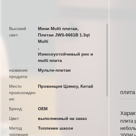
butto
Высокий
Мини Multi плитаи
,
свет
Плитаи JWS-6661B 1.3qt
Multi
,
Износоустойчивый рис и
multi плита
название
Мульти-плитаи
продукта
Место
Провинция Цзянсу, Китай
плита
происхожден
ия
Бренд
OEM
Харак
Цвет
выполненный на заказ
плита 
Метод
Топление шасси
неболь
топления
200W н