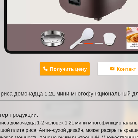
n
Получить цену
Контакт
 риса домочадца 1.2L мини многофункциональный дл
тер продукции:
риса домочадца 1-2 человек 1.2L мини многофункциональ
шой плита риса. Анти--сухой дизайн, может раскрыть крышку
изкая мощность, танк не-ручки внутренний. Множественные