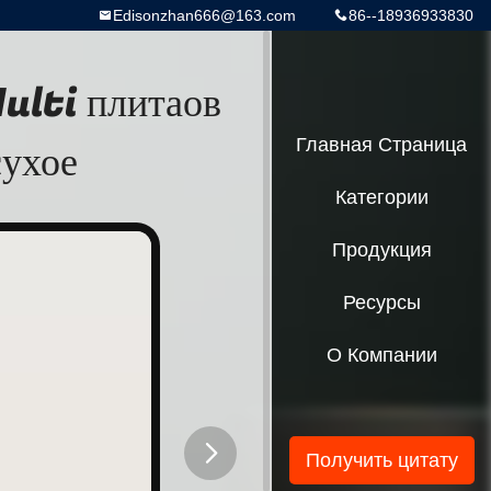
Edisonzhan666@163.com
86--18936933830
ulti плитаов
сухое
Главная Страница
Категории
Продукция
Ресурсы
О Компании
Получить цитату