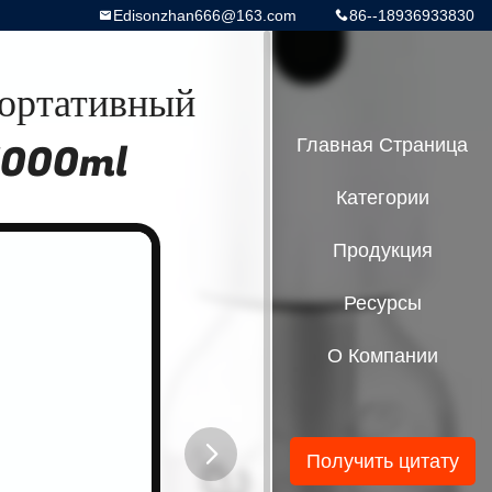
Edisonzhan666@163.com
86--18936933830
портативный
 1000ml
Главная Страница
Категории
Продукция
Ресурсы
О Компании
Получить цитату