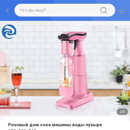
2
/
3
Розовый дом сока машины воды пузыря