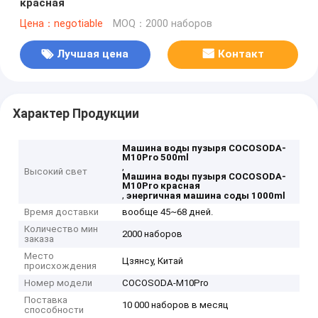
красная
Цена：negotiable
MOQ：2000 наборов
Лучшая цена
Контакт
Характер Продукции
Машина воды пузыря COCOSODA-
M10Pro 500ml
,
Высокий свет
Машина воды пузыря COCOSODA-
M10Pro красная
,
энергичная машина соды 1000ml
Время доставки
вообще 45~68 дней.
Количество мин
2000 наборов
заказа
Место
Цзянсу, Китай
происхождения
Номер модели
COCOSODA-M10Pro
Поставка
10 000 наборов в месяц
способности