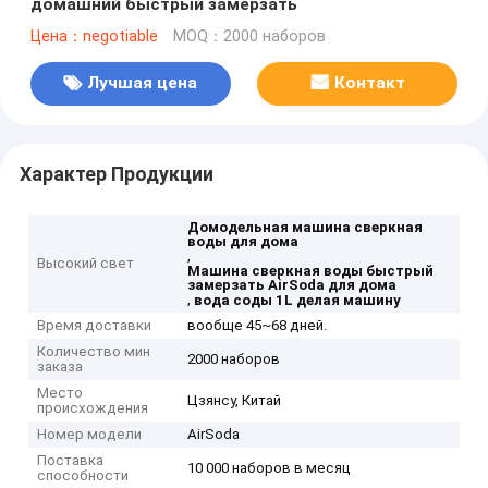
домашний быстрый замерзать
Цена：negotiable
MOQ：2000 наборов
Лучшая цена
Контакт
Характер Продукции
Домодельная машина сверкная
воды для дома
,
Высокий свет
Машина сверкная воды быстрый
замерзать AirSoda для дома
,
вода соды 1L делая машину
Время доставки
вообще 45~68 дней.
Количество мин
2000 наборов
заказа
Место
Цзянсу, Китай
происхождения
Номер модели
AirSoda
Поставка
10 000 наборов в месяц
способности