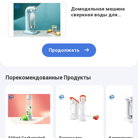
Домодельная машина
сверкная воды для
домашний быстрый
замерзать
Продолжать
Порекомендованные Продукты
330ml Carbonated
Домочадец
Коммерчески